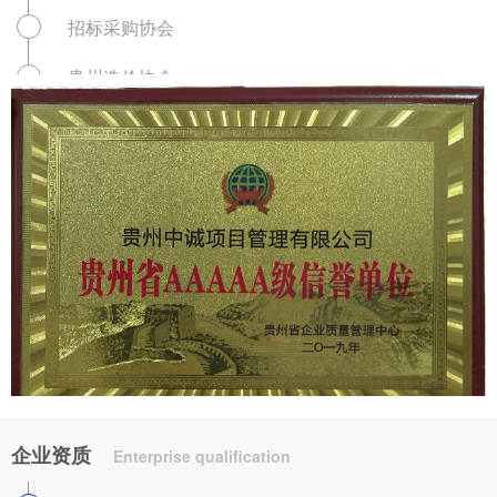
招标采购协会
企业文化
联系我们
贵州造价协会
BIM数字建筑
立信企业
招商加盟
荣誉证书
贵州省守合同重信用企业
广联达BIM战略合作
企业资质
Enterprise qualification